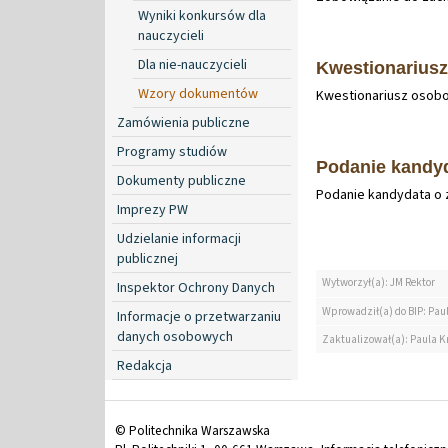
Wyniki konkursów dla
nauczycieli
Dla nie-nauczycieli
Kwestionarius
Wzory dokumentów
Kwestionariusz osob
Zamówienia publiczne
Programy studiów
Podanie kandyd
Dokumenty publiczne
Podanie kandydata o 
Imprezy PW
Udzielanie informacji
publicznej
Wytworzył(a): JM Rektor
Inspektor Ochrony Danych
Wprowadził(a) do BIP: Pau
Informacje o przetwarzaniu
danych osobowych
Zaktualizował(a): Paula K
Redakcja
© Politechnika Warszawska