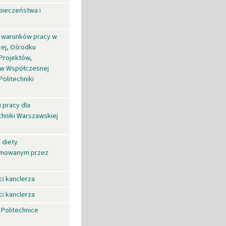
pieczeństwa i
u warunków pracy w
zej, Ośrodku
 Projektów,
mów Współczesnej
Politechniki
 pracy dla
chniki Warszawskiej
 diety
yjmowanym przez
i kanclerza
i kanclerza
 Politechnice