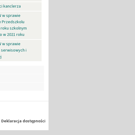
i kanclerza
W w sprawie
w Przedszkolu
w roku szkolnym
o w 2021 roku
W w sprawie
 serwisowych i
j
Deklaracja dostępności