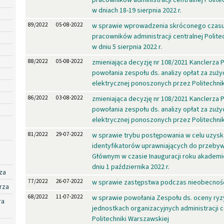
w dniach 18-19 sierpnia 2022 r.
89/2022
05-08-2022
w sprawie wprowadzenia skróconego czasu
pracowników administracji centralnej Polite
w dniu 5 sierpnia 2022 r.
88/2022
05-08-2022
zmieniająca decyzję nr 108/2021 Kanclerza
powołania zespołu ds. analizy opłat za zużyc
elektrycznej ponoszonych przez Politechn
86/2022
03-08-2022
zmieniająca decyzję nr 108/2021 Kanclerza
powołania zespołu ds. analizy opłat za zużyc
elektrycznej ponoszonych przez Politechn
81/2022
29-07-2022
w sprawie trybu postępowania w celu uzysk
identyfikatorów uprawniających do przeby
Głównym w czasie Inauguracji roku akadem
dniu 1 października 2022 r.
za
77/2022
26-07-2022
w sprawie zastępstwa podczas nieobecnośc
rza
68/2022
11-07-2022
w sprawie powołania Zespołu ds. oceny r
ra
jednostkach organizacyjnych administracji c
Politechniki Warszawskiej