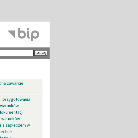
t na zawarcie
. przygotowania
i warunków
dokumentacji
o warunków
az z zapleczem w
techniki