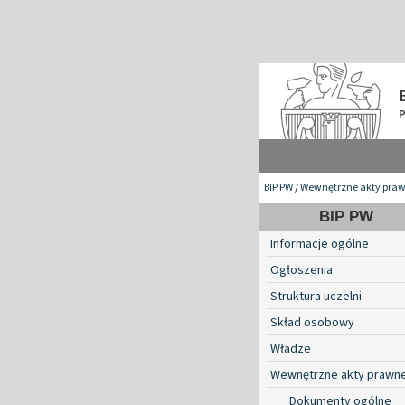
BIP PW
/
Wewnętrzne akty pra
BIP PW
Informacje ogólne
Ogłoszenia
Struktura uczelni
Skład osobowy
Władze
Wewnętrzne akty prawn
Dokumenty ogólne