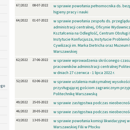
67/2022
08-07-2022
w sprawie powołania pełnomocnika ds. bez
higieny pracy i nauki
64/2022
01-07-2022
w sprawie powołania zespołu ds. przegląd
administracji centralnej, Oficynie Wydawnic
Kształcenia na Odległość, Centrum Obsługi
Instytucie Konfucjusza, Instytucie Proble
Cywilizacji im. Marka Dietricha oraz Muzeum 
Warszawskiej
62/2022
27-06-2022
w sprawie wprowadzenia skróconego czasu
pracowników administracji centralnej Polite
w dniach 27 czerwca - 1 lipca 2022 r.
52/2022
02-06-2022
w sprawie ustalenia maksymalnej wysokości
ego
przysługującej gościom zagranicznym prz
Politechnikę Warszawską
49/2022
25-05-2022
w sprawie zastępstwa podczas nieobecnośc
46/2022
20-05-2022
w sprawie zastępstwa podczas nieobecnośc
43/2022
13-05-2022
w sprawie powołania komisji likwidacyjnej w
Warszawskiej Filii w Płocku