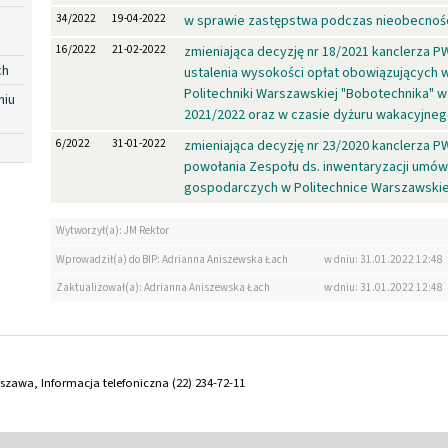
34/2022
19-04-2022
w sprawie zastępstwa podczas nieobecnośc
16/2022
21-02-2022
zmieniająca decyzję nr 18/2021 kanclerza P
ch
ustalenia wysokości opłat obowiązujących 
Politechniki Warszawskiej "Bobotechnika" 
niu
2021/2022 oraz w czasie dyżuru wakacyjneg
6/2022
31-01-2022
zmieniająca decyzję nr 23/2020 kanclerza P
powołania Zespołu ds. inwentaryzacji umów
gospodarczych w Politechnice Warszawskie
Wytworzył(a): JM Rektor
Wprowadził(a) do BIP: Adrianna Aniszewska Łach
w dniu: 31.01.2022 12:48
Zaktualizował(a): Adrianna Aniszewska Łach
w dniu: 31.01.2022 12:48
arszawa, Informacja telefoniczna (22) 234-72-11