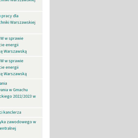
 pracy dla
chniki Warszawskiej
 PW w sprawie
ie energii
ikę Warszawską
 PW w sprawie
ie energii
ikę Warszawską
ania
wania w Gmachu
ickiego 2022/2023 w
i kanclerza
yzyka zawodowego w
entralnej