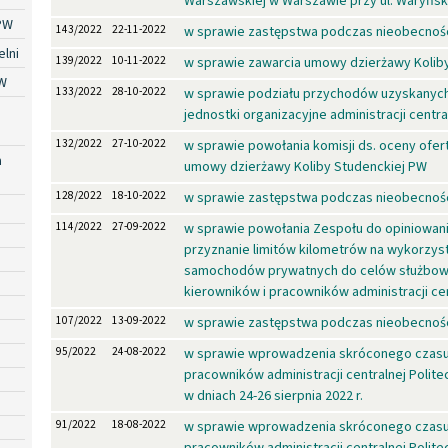
Warszawskiej w Warszawie przy ul. Waryńsk
PW
143/2022
22-11-2022
w sprawie zastępstwa podczas nieobecnośc
lni
139/2022
10-11-2022
w sprawie zawarcia umowy dzierżawy Kolib
W
133/2022
28-10-2022
w sprawie podziału przychodów uzyskanych
jednostki organizacyjne administracji centra
132/2022
27-10-2022
w sprawie powołania komisji ds. oceny ofer
a
umowy dzierżawy Koliby Studenckiej PW
128/2022
18-10-2022
w sprawie zastępstwa podczas nieobecnośc
114/2022
27-09-2022
w sprawie powołania Zespołu do opiniowan
przyznanie limitów kilometrów na wykorzys
samochodów prywatnych do celów służbow
kierowników i pracowników administracji ce
107/2022
13-09-2022
w sprawie zastępstwa podczas nieobecnośc
95/2022
24-08-2022
w sprawie wprowadzenia skróconego czasu
pracowników administracji centralnej Polite
w dniach 24-26 sierpnia 2022 r.
91/2022
18-08-2022
w sprawie wprowadzenia skróconego czasu
pracowników administracji centralnej Polite