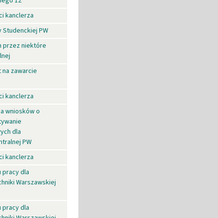
iego 12
i kanclerza
y Studenckiej PW
 przez niektóre
lnej
t na zawarcie
i kanclerza
ia wniosków o
tywanie
ych dla
ntralnej PW
i kanclerza
 pracy dla
chniki Warszawskiej
 pracy dla
chniki Warszawskiej