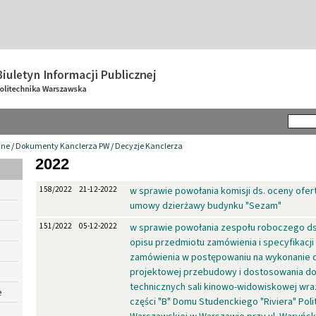
wne
/
Dokumenty Kanclerza PW
/
Decyzje Kanclerza
2022
158/2022
21-12-2022
w sprawie powołania komisji ds. oceny ofer
umowy dzierżawy budynku "Sezam"
151/2022
05-12-2022
w sprawie powołania zespołu roboczego ds
opisu przedmiotu zamówienia i specyfikacj
zamówienia w postępowaniu na wykonanie 
projektowej przebudowy i dostosowania d
technicznych sali kinowo-widowiskowej wr
e
części "B" Domu Studenckiego "Riviera" Poli