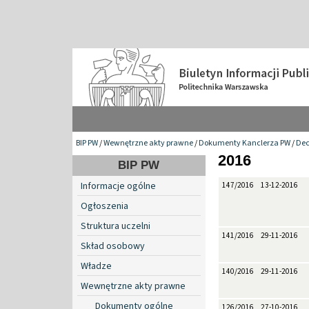
BIP PW
/
Wewnętrzne akty prawne
/
Dokumenty Kanclerza PW
/
Dec
2016
BIP PW
Informacje ogólne
147/2016
13-12-2016
Ogłoszenia
Struktura uczelni
141/2016
29-11-2016
Skład osobowy
Władze
140/2016
29-11-2016
Wewnętrzne akty prawne
Dokumenty ogólne
126/2016
27-10-2016