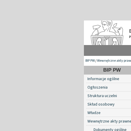
BIP PW
/
Wewnętrzne akty pra
BIP PW
Informacje ogólne
Ogłoszenia
Struktura uczelni
Skład osobowy
Władze
Wewnętrzne akty prawn
Dokumenty ogólne