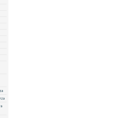
za
rza
ra