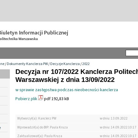
wne
/
Dokumenty Kanclerza PW
/
Decyzje Kanclerza
/
2022
Decyzja nr 107/2022 Kanclerza Politec
Warszawskiej z dnia 13/09/2022
w sprawie zastępstwa podczas nieobecności kanclerza
Pobierz plik
pdf 192,83 kB
Wytworzył(a): Kanclerz PW
w dniu: 13.09.2022
e
Wprowadził(a) do BIP: Paula Kruza
w dniu: 14.09.2022 10:17
Zaktualizował(a): Paula Kruza
w dniu: 14.09.2022 10:17