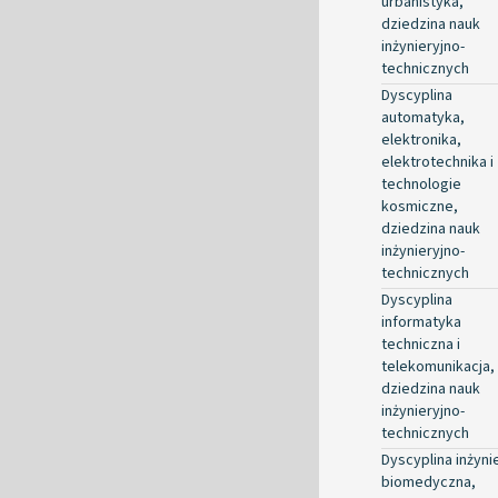
urbanistyka,
dziedzina nauk
inżynieryjno-
technicznych
Dyscyplina
automatyka,
elektronika,
elektrotechnika i
technologie
kosmiczne,
dziedzina nauk
inżynieryjno-
technicznych
Dyscyplina
informatyka
techniczna i
telekomunikacja,
dziedzina nauk
inżynieryjno-
technicznych
Dyscyplina inżyni
biomedyczna,