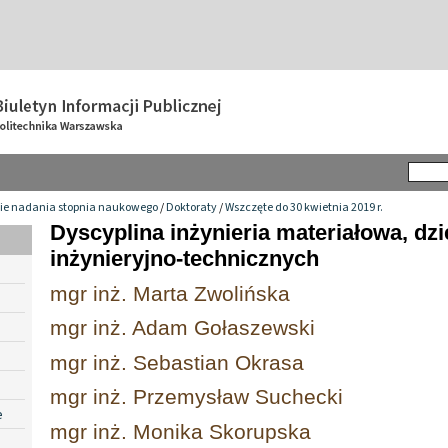
ie nadania stopnia naukowego
/
Doktoraty
/
Wszczęte do 30 kwietnia 2019 r.
Dyscyplina inżynieria materiałowa, dz
inżynieryjno-technicznych
mgr inż. Marta Zwolińska
mgr inż. Adam Gołaszewski
mgr inż. Sebastian Okrasa
mgr inż. Przemysław Suchecki
e
mgr inż. Monika Skorupska