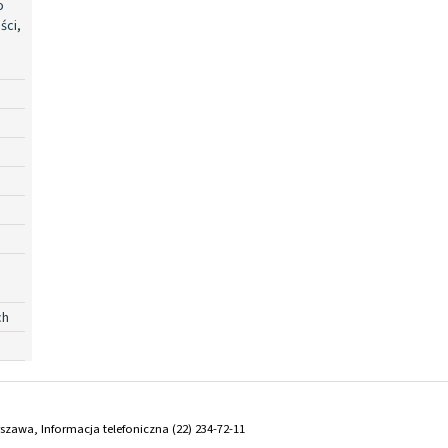
o
ści,
ch
arszawa, Informacja telefoniczna (22) 234-72-11