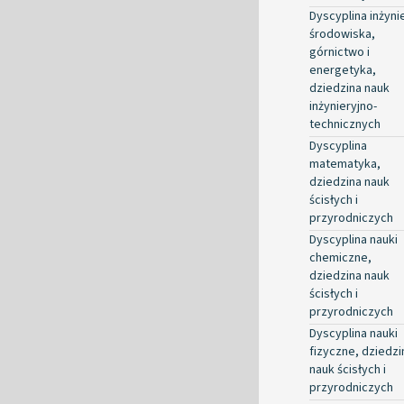
Dyscyplina inżyni
środowiska,
górnictwo i
energetyka,
dziedzina nauk
inżynieryjno-
technicznych
Dyscyplina
matematyka,
dziedzina nauk
ścisłych i
przyrodniczych
Dyscyplina nauki
chemiczne,
dziedzina nauk
ścisłych i
przyrodniczych
Dyscyplina nauki
fizyczne, dziedzi
nauk ścisłych i
przyrodniczych