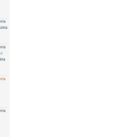
eria
zina
-
eria
 i
ina
-
eria
eria