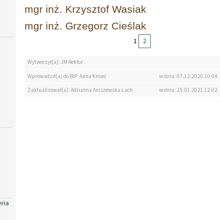
mgr inż. Krzysztof Wasiak
mgr inż. Grzegorz Cieślak
1
2
Wytworzył(a): JM Rektor
Wprowadził(a) do BIP: Anna Kmieć
w dniu: 07.12.2020 10:04
Zaktualizował(a): Adrianna Aniszewska Łach
w dniu: 25.01.2021 12:02
eria