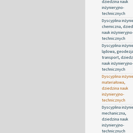
dziedzina nauk
inżynieryjno-
technicznych
Dyscyplina inżyni
chemiczna, dzied
nauk inżynieryjno
technicznych
Dyscyplina inżyni
lądowa, geodezja
transport, dziedz
nauk inżynieryjno
technicznych
Dyscyplina inżyni
materiałowa,
dziedzina nauk
inżynieryjno-
technicznych
Dyscyplina inżyni
mechaniczna,
dziedzina nauk
inżynieryjno-
technicznych