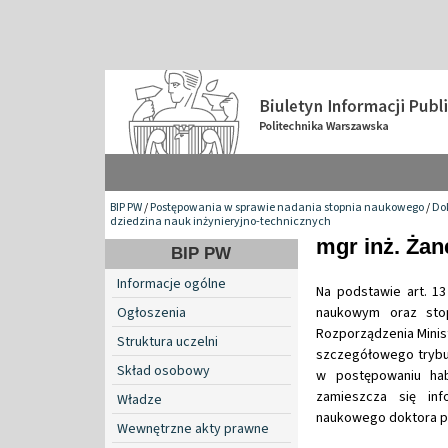
BIP PW
/
Postępowania w sprawie nadania stopnia naukowego
/
Do
dziedzina nauk inżynieryjno-technicznych
mgr inż. Żan
BIP PW
Informacje ogólne
Na podstawie art. 13
Ogłoszenia
naukowym oraz stop
Rozporządzenia Minist
Struktura uczelni
szczegółowego trybu
Skład osobowy
w postępowaniu hab
zamieszcza się in
Władze
naukowego doktora pan
Wewnętrzne akty prawne