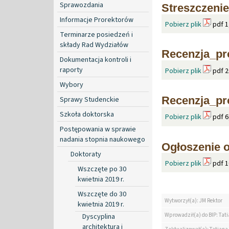
Sprawozdania
Streszczenie
Informacje Prorektorów
Pobierz plik
pdf 1
Terminarze posiedzeń i
składy Rad Wydziałów
Recenzja_pro
Dokumentacja kontroli i
raporty
Pobierz plik
pdf 2
Wybory
Recenzja_pr
Sprawy Studenckie
Szkoła doktorska
Pobierz plik
pdf 6
Postępowania w sprawie
nadania stopnia naukowego
Ogłoszenie o
Doktoraty
Pobierz plik
pdf 1
Wszczęte po 30
kwietnia 2019 r.
Wszczęte do 30
Wytworzył(a): JM Rektor
kwietnia 2019 r.
Wprowadził(a) do BIP: Tat
Dyscyplina
architektura i