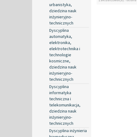
Zaktualizował(a): Tatiana
urbanistyka,
dziedzina nauk
inżynieryjno-
technicznych
Dyscyplina
automatyka,
elektronika,
elektrotechnika i
technologie
kosmiczne,
dziedzina nauk
inżynieryjno-
technicznych
Dyscyplina
informatyka
techniczna i
telekomunikacja,
dziedzina nauk
inżynieryjno-
technicznych
Dyscyplina inżynieria
biomedyczna,