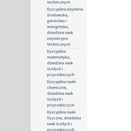
technicznych
Dyscyplina inżynieria
środowiska,
górnictwo i
energetyka,
dziedzina nauk
inżynieryjno-
technicznych
Dyscyplina
matematyka,
dziedzina nauk
ścisłych i
przyrodniczych
Dyscyplina nauki
chemiczne,
dziedzina nauk
ścisłych i
przyrodniczych
Dyscyplina nauki
fizyczne, dziedzina
nauk ścisłych i
przyrodniczych