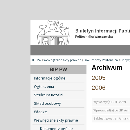
BIP PW
/
Wewnętrzne akty prawne
/
Dokumenty Rektora PW
/
Decyzj
Archiwum
BIP PW
2005
Informacje ogólne
Ogłoszenia
2006
Struktura uczelni
Wytworzył(a): JM Rektor
Skład osobowy
Wprowadził(a) do BIP: Ann
Władze
Zaktualizował(a): Anna K
Wewnętrzne akty prawne
Dokumenty ogólne