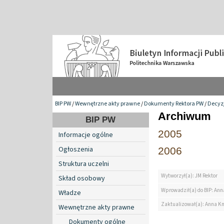
BIP PW
/
Wewnętrzne akty prawne
/
Dokumenty Rektora PW
/
Decyzj
Archiwum
BIP PW
2005
Informacje ogólne
Ogłoszenia
2006
Struktura uczelni
Wytworzył(a): JM Rektor
Skład osobowy
Wprowadził(a) do BIP: Ann
Władze
Zaktualizował(a): Anna K
Wewnętrzne akty prawne
Dokumenty ogólne