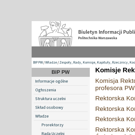
BIP PW
/
Władze
/
Zespoły, Rady, Komisje, Kapituły, Rzecznicy, Ko
Komisje Rek
BIP PW
Komisja Rekt
Informacje ogólne
profesora PW 
Ogłoszenia
Rektorska Ko
Struktura uczelni
Skład osobowy
Rektorska Ko
Władze
Rektorska Ko
Prorektorzy
Rektorska Ko
Rada Uczelni