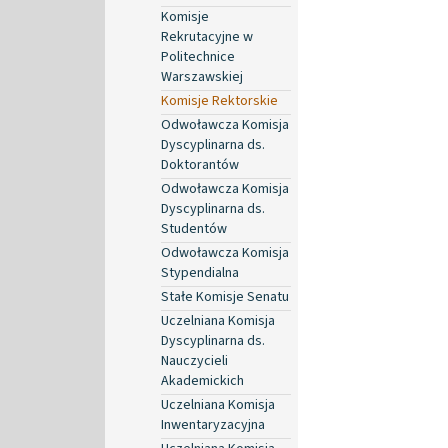
Komisje
Rekrutacyjne w
Politechnice
Warszawskiej
Komisje Rektorskie
Odwoławcza Komisja
Dyscyplinarna ds.
Doktorantów
Odwoławcza Komisja
Dyscyplinarna ds.
Studentów
Odwoławcza Komisja
Stypendialna
Stałe Komisje Senatu
Uczelniana Komisja
Dyscyplinarna ds.
Nauczycieli
Akademickich
Uczelniana Komisja
Inwentaryzacyjna