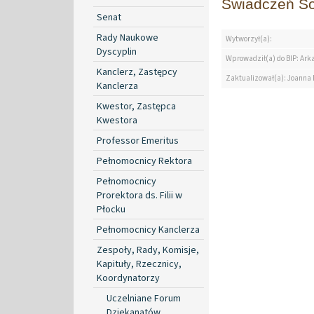
Świadczeń So
Senat
Rady Naukowe
Wytworzył(a):
Dyscyplin
Wprowadził(a) do BIP: Ark
Kanclerz, Zastępcy
Zaktualizował(a): Joanna
Kanclerza
Kwestor, Zastępca
Kwestora
Professor Emeritus
Pełnomocnicy Rektora
Pełnomocnicy
Prorektora ds. Filii w
Płocku
Pełnomocnicy Kanclerza
Zespoły, Rady, Komisje,
Kapituły, Rzecznicy,
Koordynatorzy
Uczelniane Forum
Dziekanatów