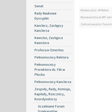
Senat
Wytworzył(a): JM Rektor
Rady Naukowe
Wprowadził(a) do BIP: Ad
Dyscyplin
Zaktualizował(a): Paula K
Kanclerz, Zastępcy
Kanclerza
Kwestor, Zastępca
Kwestora
Professor Emeritus
Pełnomocnicy Rektora
Pełnomocnicy
Prorektora ds. Filii w
Płocku
Pełnomocnicy Kanclerza
Zespoły, Rady, Komisje,
Kapituły, Rzecznicy,
Koordynatorzy
Uczelniane Forum
Dziekanatów