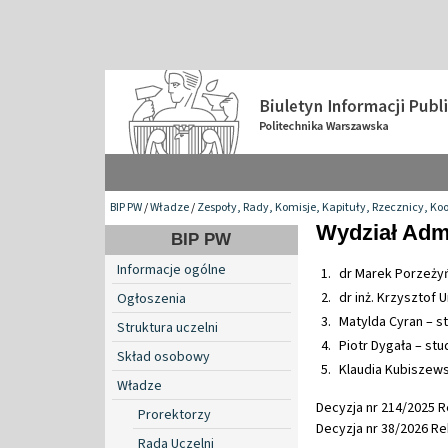
BIP PW
/
Władze
/
Zespoły, Rady, Komisje, Kapituły, Rzecznicy, Ko
Wydział Admi
BIP PW
Informacje ogólne
dr Marek Porzeży
dr inż. Krzysztof
Ogłoszenia
Matylda Cyran – s
Struktura uczelni
Piotr Dygała – stu
Skład osobowy
Klaudia Kubiszews
Władze
Decyzja nr 214/2025 Re
Prorektorzy
Decyzja nr 38/2026 Rek
Rada Uczelni