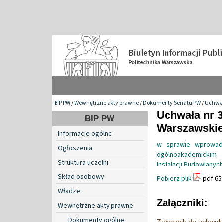
BIP PW
/
Wewnętrzne akty prawne
/
Dokumenty Senatu PW
/
Uchwa
Uchwała nr 3
BIP PW
Warszawskiej
Informacje ogólne
w sprawie wprowadz
Ogłoszenia
ogólnoakademickim 
Struktura uczelni
Instalacji Budowlanych
Skład osobowy
Pobierz plik
pdf 65
Władze
Załączniki:
Wewnętrzne akty prawne
Dokumenty ogólne
Załącznik do uchwał