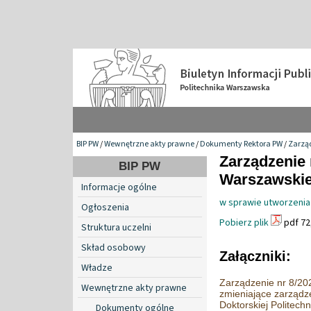
BIP PW
/
Wewnętrzne akty prawne
/
Dokumenty Rektora PW
/
Zarzą
Zarządzenie 
BIP PW
Warszawskiej
Informacje ogólne
w sprawie utworzenia 
Ogłoszenia
Pobierz plik
pdf 72
Struktura uczelni
Skład osobowy
Załączniki:
Władze
Zarządzenie nr 8/202
Wewnętrzne akty prawne
zmieniające zarządz
Doktorskiej Politech
Dokumenty ogólne