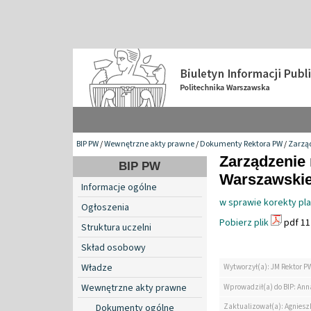
BIP PW
/
Wewnętrzne akty prawne
/
Dokumenty Rektora PW
/
Zarzą
Zarządzenie 
BIP PW
Warszawskiej
Informacje ogólne
w sprawie korekty pl
Ogłoszenia
Pobierz plik
pdf 11
Struktura uczelni
Skład osobowy
Władze
Wytworzył(a): JM Rektor P
Wewnętrzne akty prawne
Wprowadził(a) do BIP: Ann
Zaktualizował(a): Agniesz
Dokumenty ogólne