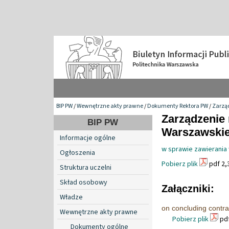
BIP PW
/
Wewnętrzne akty prawne
/
Dokumenty Rektora PW
/
Zarzą
Zarządzenie 
BIP PW
Warszawskiej
Informacje ogólne
w sprawie zawierania
Ogłoszenia
Pobierz plik
pdf 2,
Struktura uczelni
Skład osobowy
Załączniki:
Władze
on concluding contra
Wewnętrzne akty prawne
Pobierz plik
pdf
Dokumenty ogólne