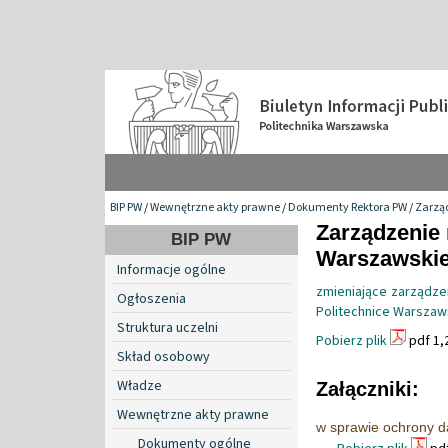
BIP PW
/
Wewnętrzne akty prawne
/
Dokumenty Rektora PW
/
Zarzą
Zarządzenie 
BIP PW
Warszawskiej
Informacje ogólne
zmieniające zarządz
Ogłoszenia
Politechnice Warszaw
Struktura uczelni
Pobierz plik
pdf 1,
Skład osobowy
Władze
Załączniki:
Wewnętrzne akty prawne
w sprawie ochrony d
Dokumenty ogólne