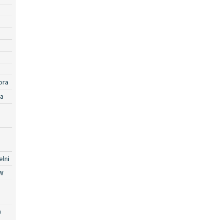
ora
ra
lni
W
a