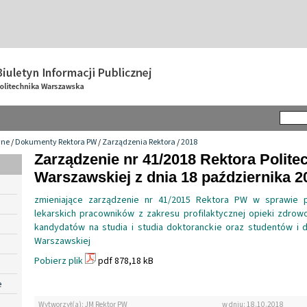
wne
/
Dokumenty Rektora PW
/
Zarządzenia Rektora
/
2018
Zarządzenie nr 41/2018 Rektora Politec
Warszawskiej z dnia 18 października 20
zmieniające zarządzenie nr 41/2015 Rektora PW w sprawie 
lekarskich pracowników z zakresu profilaktycznej opieki zdrow
kandydatów na studia i studia doktoranckie oraz studentów i d
Warszawskiej
Pobierz plik
pdf 878,18 kB
e
Wytworzył(a): JM Rektor PW
w dniu: 18.10.2018