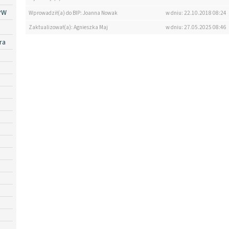
PW
Wprowadził(a) do BIP: Joanna Nowak
w dniu: 22.10.2018 08:24
Zaktualizował(a): Agnieszka Maj
w dniu: 27.05.2025 08:46
ra