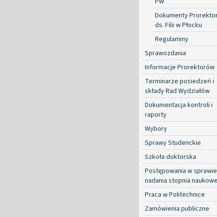
PW
Dokumenty Prorekto
ds. Filii w Płocku
Regulaminy
Sprawozdania
Informacje Prorektorów
Terminarze posiedzeń i
składy Rad Wydziałów
Dokumentacja kontroli i
raporty
Wybory
Sprawy Studenckie
Szkoła doktorska
Postępowania w sprawie
nadania stopnia naukow
Praca w Politechnice
Zamówienia publiczne