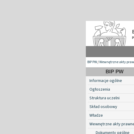
BIP PW
/
Wewnętrzne akty pra
BIP PW
Informacje ogólne
Ogłoszenia
Struktura uczelni
Skład osobowy
Władze
Wewnętrzne akty prawn
Dokumenty ogólne