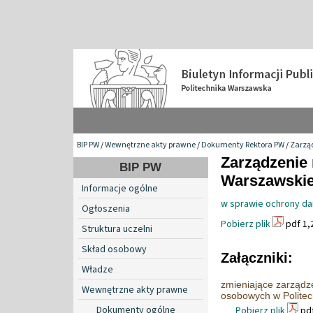
BIP PW
/
Wewnętrzne akty prawne
/
Dokumenty Rektora PW
/
Zarzą
Zarządzenie 
BIP PW
Warszawskiej
Informacje ogólne
w sprawie ochrony da
Ogłoszenia
Pobierz plik
pdf 1,
Struktura uczelni
Skład osobowy
Załączniki:
Władze
zmieniające zarządz
Wewnętrzne akty prawne
osobowych w Politec
Dokumenty ogólne
Pobierz plik
pdf