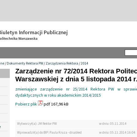
wne
/
Dokumenty Rektora PW
/
Zarządzenia Rektora
/
2014
Zarządzenie nr 72/2014 Rektora Politec
Warszawskiej z dnia 5 listopada 2014 r
zmieniające zarządzenie nr 25/2014 Rektora PW w sprawi
dydaktycznych w roku akademickim 2014/2015
Pobierz plik
pdf 167,96 kB
Wytworzył(a): JM Rektor PW
w dniu: 05.11.2014
e
Wprowadził(a) do BIP: Paula Kruza - disabled
w dniu: 05.11.2014 16:04