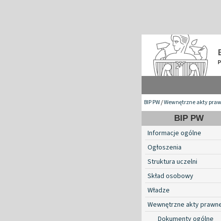
BIP PW
/
Wewnętrzne akty pra
BIP PW
Informacje ogólne
Ogłoszenia
Struktura uczelni
Skład osobowy
Władze
Wewnętrzne akty prawn
Dokumenty ogólne