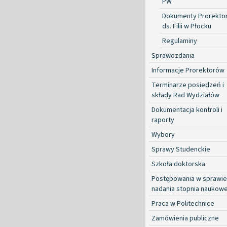
PW
Dokumenty Prorekto
ds. Filii w Płocku
Regulaminy
Sprawozdania
Informacje Prorektorów
Terminarze posiedzeń i
składy Rad Wydziałów
Dokumentacja kontroli i
raporty
Wybory
Sprawy Studenckie
Szkoła doktorska
Postępowania w sprawie
nadania stopnia naukow
Praca w Politechnice
Zamówienia publiczne