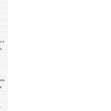
ora
ra
lni
W
a