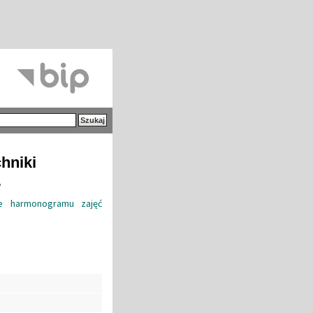
hniki
.
e harmonogramu zajęć