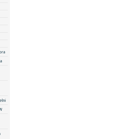
ora
ra
lni
W
a