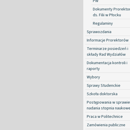
PW
Dokumenty Prorekto
ds. Filii w Płocku
Regulaminy
Sprawozdania
Informacje Prorektorów
Terminarze posiedzeń i
składy Rad Wydziałów
Dokumentacja kontroli i
raporty
Wybory
Sprawy Studenckie
Szkoła doktorska
Postępowania w sprawie
nadania stopnia naukow
Praca w Politechnice
Zamówienia publiczne