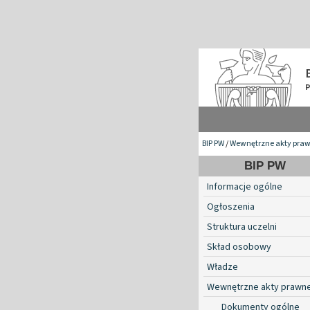
BIP PW
/
Wewnętrzne akty pra
BIP PW
Informacje ogólne
Ogłoszenia
Struktura uczelni
Skład osobowy
Władze
Wewnętrzne akty prawn
Dokumenty ogólne