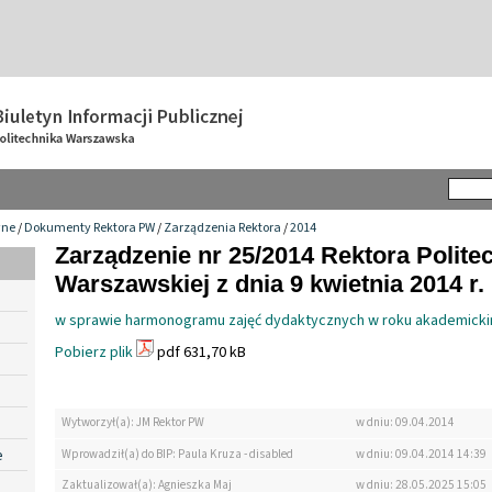
wne
/
Dokumenty Rektora PW
/
Zarządzenia Rektora
/
2014
Zarządzenie nr 25/2014 Rektora Politec
Warszawskiej z dnia 9 kwietnia 2014 r.
w sprawie harmonogramu zajęć dydaktycznych w roku akademick
Pobierz plik
pdf 631,70 kB
Wytworzył(a): JM Rektor PW
w dniu: 09.04.2014
e
Wprowadził(a) do BIP: Paula Kruza - disabled
w dniu: 09.04.2014 14:39
Zaktualizował(a): Agnieszka Maj
w dniu: 28.05.2025 15:05