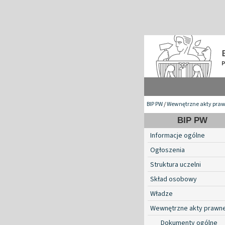
BIP PW
/
Wewnętrzne akty pra
BIP PW
Informacje ogólne
Ogłoszenia
Struktura uczelni
Skład osobowy
Władze
Wewnętrzne akty prawn
Dokumenty ogólne