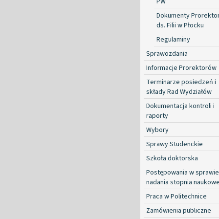
PW
Dokumenty Prorekto
ds. Filii w Płocku
Regulaminy
Sprawozdania
Informacje Prorektorów
Terminarze posiedzeń i
składy Rad Wydziałów
Dokumentacja kontroli i
raporty
Wybory
Sprawy Studenckie
Szkoła doktorska
Postępowania w sprawie
nadania stopnia naukow
Praca w Politechnice
Zamówienia publiczne