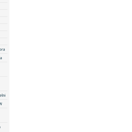
ora
ra
lni
W
a