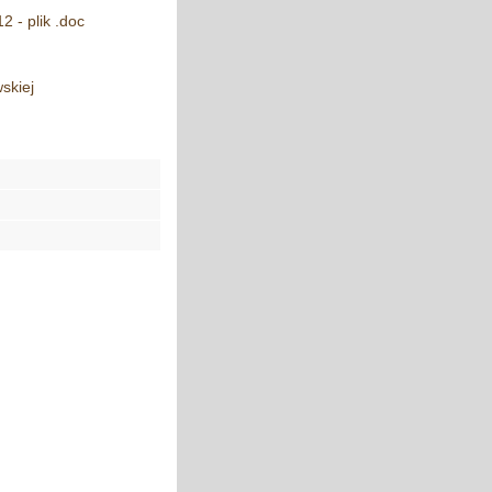
 - plik .doc
skiej