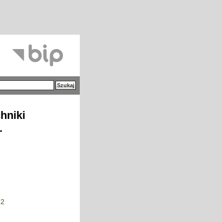
hniki
.
12