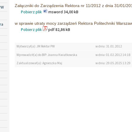
Załączniki do Zarządzenia Rektora nr 11/2012 z dnia 31/01/2012
PW
Pobierz plik
msword 34,00 kB
w sprawie utraty mocy zarządzeń Rektora Politechniki Warszaw
ra
Pobierz plik
pdf 82,86 kB
Wytworzył(a): JM Rektor PW
w dniu: 31.01.2012
Wprowadził(a) do BIP: Joanna Kwiatkowska
w dniu: 01.02.2012 14:18
Zaktualizował(a): Agnieszka Maj
w dniu: 29.05.2025 13:29