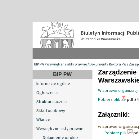
BIP PW
/
Wewnętrzne akty prawne
/
Dokumenty Rektora PW
/
Zarzą
Zarządzenie 
BIP PW
Warszawskiej
Informacje ogólne
W sprawie organizacji
Ogłoszenia
Pobierz plik
pdf 34
Struktura uczelni
Skład osobowy
Załączniki:
Władze
w sprawie organizacj
Wewnętrzne akty prawne
Pobierz plik
pdf
Dokumenty ogólne