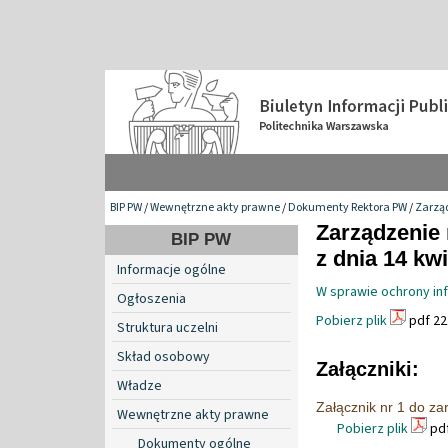
BIP PW
/
Wewnętrzne akty prawne
/
Dokumenty Rektora PW
/
Zarzą
Zarządzenie 
BIP PW
z dnia 14 kwi
Informacje ogólne
W sprawie ochrony inf
Ogłoszenia
Pobierz plik
pdf 22
Struktura uczelni
Skład osobowy
Załączniki:
Władze
Załącznik nr 1 do z
Wewnętrzne akty prawne
Pobierz plik
pdf
Dokumenty ogólne