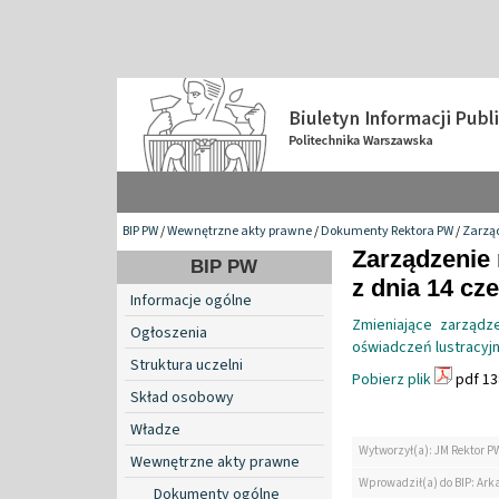
BIP PW
/
Wewnętrzne akty prawne
/
Dokumenty Rektora PW
/
Zarzą
Zarządzenie 
BIP PW
z dnia 14 cz
Informacje ogólne
Zmieniające zarządz
Ogłoszenia
oświadczeń lustracyj
Struktura uczelni
Pobierz plik
pdf 13
Skład osobowy
Władze
Wytworzył(a): JM Rektor P
Wewnętrzne akty prawne
Wprowadził(a) do BIP: Ark
Dokumenty ogólne