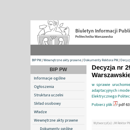
BIP PW
/
Wewnętrzne akty prawne
/
Dokumenty Rektora PW
/
Decyzj
Decyzja nr 2
BIP PW
Warszawskiej
Informacje ogólne
w sprawie uruchomie
Ogłoszenia
adaptacyjnych i mode
Struktura uczelni
Elektrycznego Polite
Skład osobowy
Pobierz plik
pdf 63
Władze
Wewnętrzne akty prawne
Wytworzył(a): JM Rektor P
Dokumenty ogólne