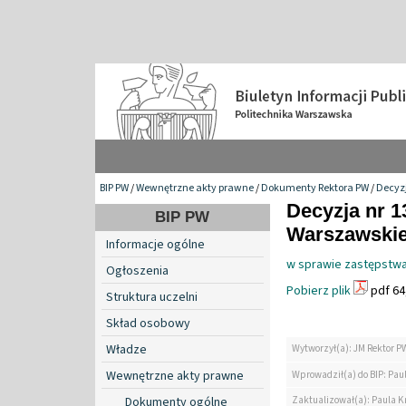
BIP PW
/
Wewnętrzne akty prawne
/
Dokumenty Rektora PW
/
Decyzj
Decyzja nr 1
BIP PW
Warszawskiej
Informacje ogólne
w sprawie zastępstwa
Ogłoszenia
Pobierz plik
pdf 64
Struktura uczelni
Skład osobowy
Władze
Wytworzył(a): JM Rektor P
Wewnętrzne akty prawne
Wprowadził(a) do BIP: Pau
Zaktualizował(a): Paula K
Dokumenty ogólne