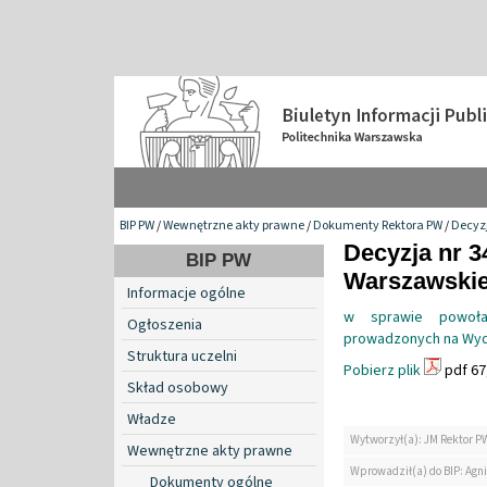
BIP PW
/
Wewnętrzne akty prawne
/
Dokumenty Rektora PW
/
Decyzj
Decyzja nr 3
BIP PW
Warszawskiej
Informacje ogólne
w sprawie powoła
Ogłoszenia
prowadzonych na Wyd
Struktura uczelni
Pobierz plik
pdf 67
Skład osobowy
Władze
Wytworzył(a): JM Rektor P
Wewnętrzne akty prawne
Wprowadził(a) do BIP: Agn
Dokumenty ogólne