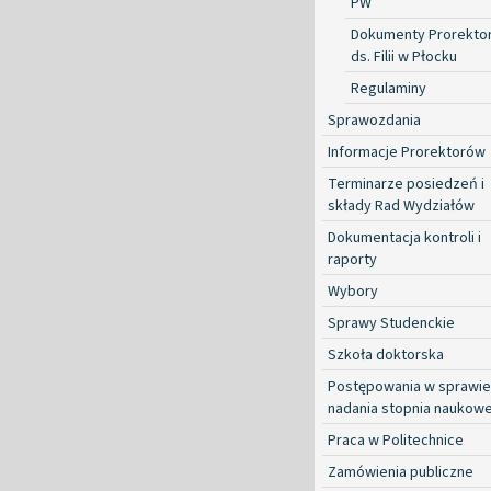
PW
Dokumenty Prorekto
ds. Filii w Płocku
Regulaminy
Sprawozdania
Informacje Prorektorów
Terminarze posiedzeń i
składy Rad Wydziałów
Dokumentacja kontroli i
raporty
Wybory
Sprawy Studenckie
Szkoła doktorska
Postępowania w sprawie
nadania stopnia naukow
Praca w Politechnice
Zamówienia publiczne