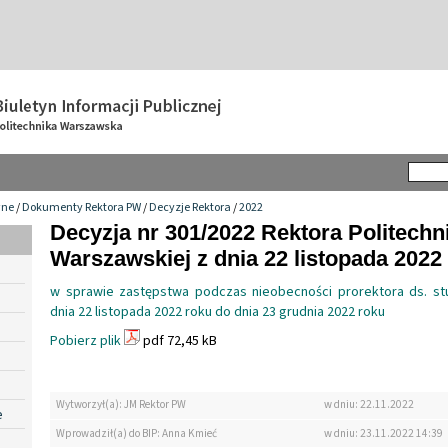
wne
/
Dokumenty Rektora PW
/
Decyzje Rektora
/
2022
Decyzja nr 301/2022 Rektora Politechn
Warszawskiej z dnia 22 listopada 2022 
w sprawie zastępstwa podczas nieobecności prorektora ds. st
dnia 22 listopada 2022 roku do dnia 23 grudnia 2022 roku
Pobierz plik
pdf 72,45 kB
Wytworzył(a): JM Rektor PW
w dniu: 22.11.2022
e
Wprowadził(a) do BIP: Anna Kmieć
w dniu: 23.11.2022 14:39