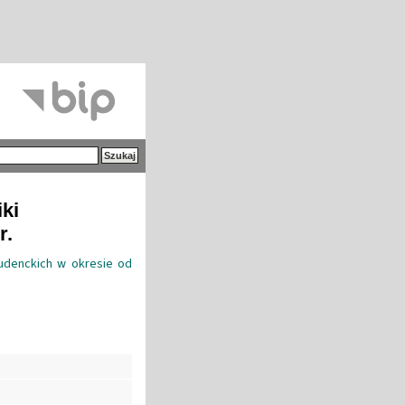
iki
r.
udenckich w okresie od