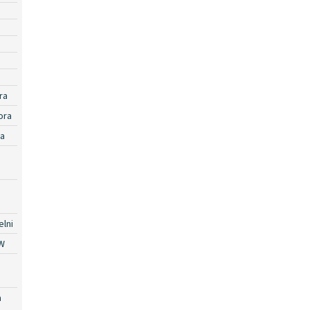
ra
ora
ra
lni
W
a