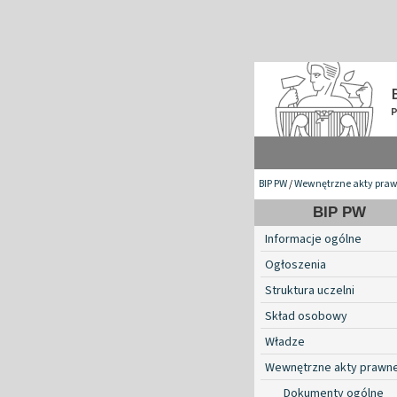
BIP PW
/
Wewnętrzne akty pra
BIP PW
Informacje ogólne
Ogłoszenia
Struktura uczelni
Skład osobowy
Władze
Wewnętrzne akty prawn
Dokumenty ogólne