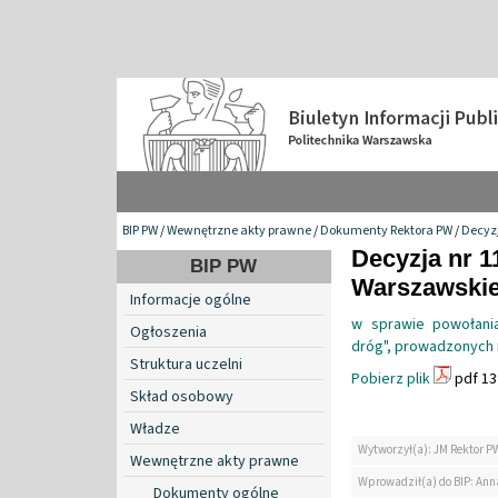
BIP PW
/
Wewnętrzne akty prawne
/
Dokumenty Rektora PW
/
Decyzj
Decyzja nr 1
BIP PW
Warszawskiej
Informacje ogólne
w sprawie powołania
Ogłoszenia
dróg", prowadzonych n
Struktura uczelni
Pobierz plik
pdf 13
Skład osobowy
Władze
Wytworzył(a): JM Rektor P
Wewnętrzne akty prawne
Wprowadził(a) do BIP: Ann
Dokumenty ogólne