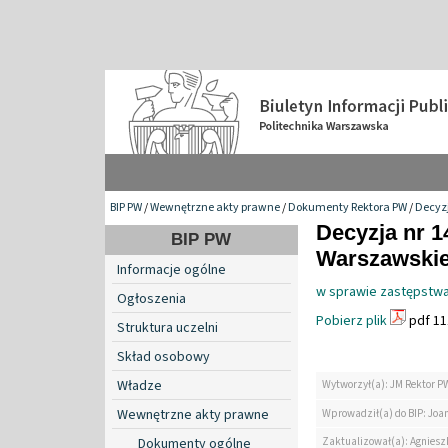
BIP PW
/
Wewnętrzne akty prawne
/
Dokumenty Rektora PW
/
Decyzj
Decyzja nr 1
BIP PW
Warszawskiej
Informacje ogólne
w sprawie zastępstwa
Ogłoszenia
Pobierz plik
pdf 11
Struktura uczelni
Skład osobowy
Władze
Wytworzył(a): JM Rektor P
Wewnętrzne akty prawne
Wprowadził(a) do BIP: Jo
Zaktualizował(a): Agniesz
Dokumenty ogólne