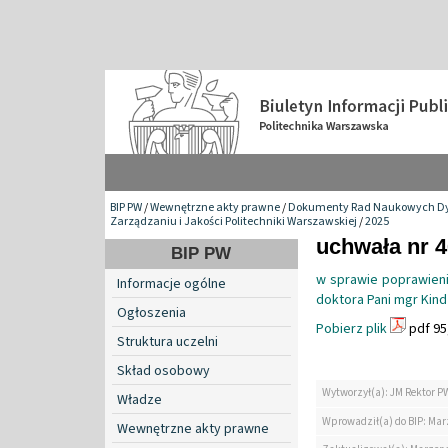
BIP PW
/
Wewnętrzne akty prawne
/
Dokumenty Rad Naukowych Dy
Zarządzaniu i Jakości Politechniki Warszawskiej
/
2025
uchwała nr 4
BIP PW
w sprawie poprawieni
Informacje ogólne
doktora Pani mgr Kin
Ogłoszenia
Pobierz plik
pdf 95
Struktura uczelni
Skład osobowy
Wytworzył(a): JM Rektor P
Władze
Wprowadził(a) do BIP: Ma
Wewnętrzne akty prawne