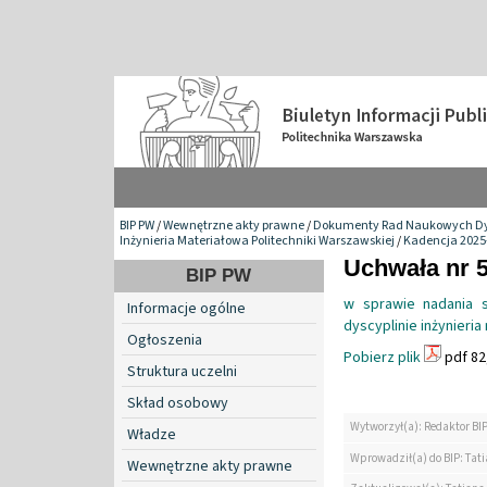
BIP PW
/
Wewnętrzne akty prawne
/
Dokumenty Rad Naukowych Dy
Inżynieria Materiałowa Politechniki Warszawskiej
/
Kadencja 2025
Uchwała nr 5
BIP PW
w sprawie nadania s
Informacje ogólne
dyscyplinie inżynieri
Ogłoszenia
Pobierz plik
pdf 82
Struktura uczelni
Skład osobowy
Wytworzył(a): Redaktor BI
Władze
Wprowadził(a) do BIP: Tat
Wewnętrzne akty prawne