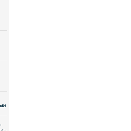
niki
o
ości