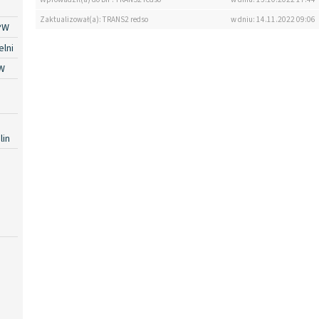
Zaktualizował(a): TRANS2 redso
w dniu: 14.11.2022 09:06
PW
lni
W
lin