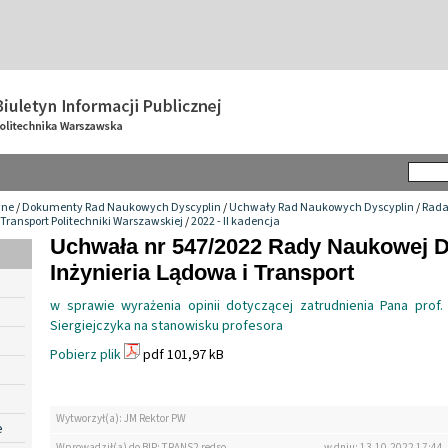
wne
/
Dokumenty Rad Naukowych Dyscyplin
/
Uchwały Rad Naukowych Dyscyplin
/
Rada
 Transport Politechniki Warszawskiej
/
2022 - II kadencja
Uchwała nr 547/2022 Rady Naukowej D
Inżynieria Lądowa i Transport
w sprawie wyrażenia opinii dotyczącej zatrudnienia Pana prof. 
Siergiejczyka na stanowisku profesora
Pobierz plik
pdf 101,97 kB
Wytworzył(a): JM Rektor PW
e
Wprowadził(a) do BIP: TRANS2 redso
w dniu: 13.10.2022 17:44