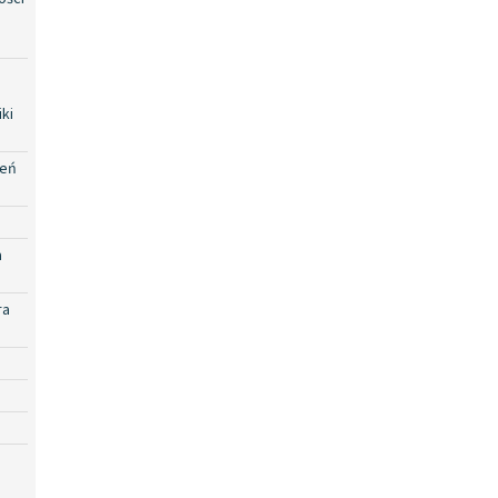
ki
zeń
a
ra