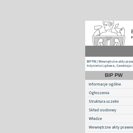
BIP PW
/
Wewnętrzne akty pra
Inżynieria Lądowa, Geodezja i
BIP PW
Informacje ogólne
Ogłoszenia
Struktura uczelni
Skład osobowy
Władze
Wewnętrzne akty prawn