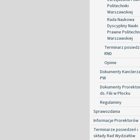
Politechniki
Warszawskiej
Rada Naukowa
Dyscypliny Nauki
Prawne Politechni
Warszawskiej
Terminarz posied
RND
Opinie
Dokumenty Kanclerz
PW
Dokumenty Prorekto
ds. Filii w Płocku
Regulaminy
Sprawozdania
Informacje Prorektorów
Terminarze posiedzeń i
składy Rad Wydziałów