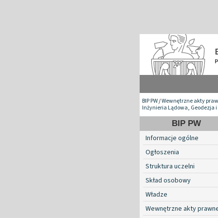
BIP PW
/
Wewnętrzne akty pra
Inżynieria Lądowa, Geodezja i
BIP PW
Informacje ogólne
Ogłoszenia
Struktura uczelni
Skład osobowy
Władze
Wewnętrzne akty prawn