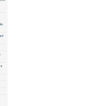
ki
zeń
a
ra