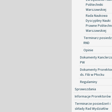
Politechniki
Warszawskiej
Rada Naukowa
Dyscypliny Nauki
Prawne Politechni
Warszawskiej
Terminarz posied
RND
Opinie
Dokumenty Kanclerz
PW
Dokumenty Prorekto
ds. Filii w Płocku
Regulaminy
Sprawozdania
Informacje Prorektorów
Terminarze posiedzeń i
składy Rad Wydziałów