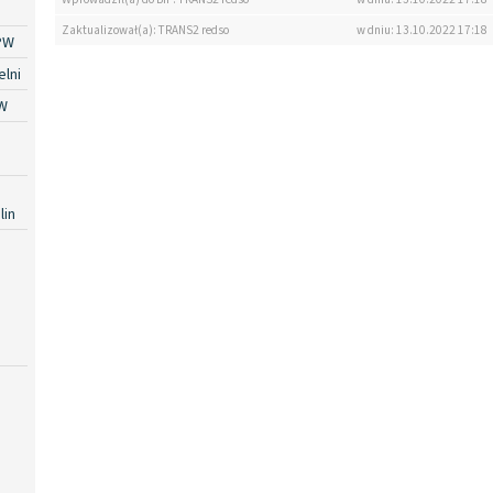
Zaktualizował(a): TRANS2 redso
w dniu: 13.10.2022 17:18
PW
lni
W
lin