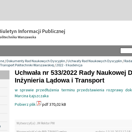
wne
/
Dokumenty Rad Naukowych Dyscyplin
/
Uchwały Rad Naukowych Dyscyplin
/
Rada
 Transport Politechniki Warszawskiej
/
2022 - II kadencja
Uchwała nr 533/2022 Rady Naukowej D
Inżynieria Lądowa i Transport
w sprawie przedłużenia terminu przedstawienia rozprawy dokt
Marcina Łajszczaka
Pobierz plik
pdf 370,02 kB
Wytworzył(a): JM Rektor PW
e
Wprowadził(a) do BIP: TRANS2 redso
w dniu: 13.10.2022 17:18