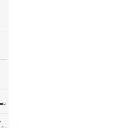
niki
o
ości