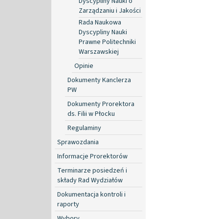
Dyscypliny Nauki o
Zarządzaniu i Jakości
Rada Naukowa
Dyscypliny Nauki
Prawne Politechniki
Warszawskiej
Opinie
Dokumenty Kanclerza
PW
Dokumenty Prorektora
ds. Filii w Płocku
Regulaminy
Sprawozdania
Informacje Prorektorów
Terminarze posiedzeń i
składy Rad Wydziałów
Dokumentacja kontroli i
raporty
Wybory