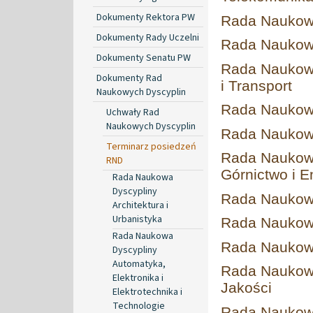
Dokumenty Rektora PW
Rada Naukowa
Dokumenty Rady Uczelni
Rada Naukowa
Dokumenty Senatu PW
Rada Naukowa
Dokumenty Rad
i Transport
Naukowych Dyscyplin
Rada Naukowa
Uchwały Rad
Naukowych Dyscyplin
Rada Naukowa
Terminarz posiedzeń
Rada Naukowa
RND
Górnictwo i E
Rada Naukowa
Dyscypliny
Rada Naukow
Architektura i
Urbanistyka
Rada Naukow
Rada Naukowa
Rada Naukowa
Dyscypliny
Automatyka,
Rada Naukowa
Elektronika i
Jakości
Elektrotechnika i
Technologie
Rada Naukowa