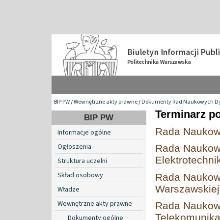
BIP PW
/
Wewnętrzne akty prawne
/
Dokumenty Rad Naukowych Dy
Terminarz p
BIP PW
Rada Naukowa 
Informacje ogólne
Ogłoszenia
Rada Naukowa
Elektrotechni
Struktura uczelni
Skład osobowy
Rada Naukowa
Warszawskiej
Władze
Wewnętrzne akty prawne
Rada Naukowa
Telekomunika
Dokumenty ogólne