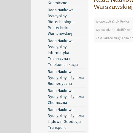
Kosmiczne
Warszawskiej
Rada Naukowa
Dyscypliny
Biotechnologia
Wytworzył(a): JM Rektor
Politechniki
Wprowadził(a) do BIP: Ann
Warszawskiej
Zaktualizował(a): Anna K
Rada Naukowa
Dyscypliny
Informatyka
Techniczna i
Telekomunikacja
Rada Naukowa
Dyscypliny Inżynieria
Biomedyczna
Rada Naukowa
Dyscypliny Inżynieria
Chemiczna
Rada Naukowa
Dyscypliny Inżynieria
Lądowa, Geodezja i
Transport