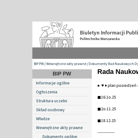
BIP PW
/
Wewnętrzne akty prawne
/
Dokumenty Rad Naukowych Dy
Rada Naukow
BIP PW
Informacje ogólne
♠ ♥ ♦ plan posiedzeń
Ogłoszenia
◼16.1o.25
Struktura uczelni
◼2o.11.25
Skład osobowy
Władze
◼18.12.25
Wewnętrzne akty prawne
--------------
Dokumenty ogólne