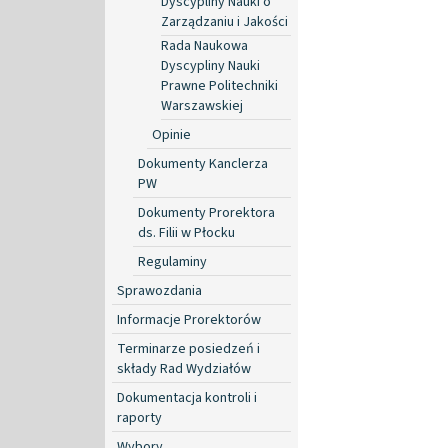
Dyscypliny Nauki o
Zarządzaniu i Jakości
Rada Naukowa
Dyscypliny Nauki
Prawne Politechniki
Warszawskiej
Opinie
Dokumenty Kanclerza
PW
Dokumenty Prorektora
ds. Filii w Płocku
Regulaminy
Sprawozdania
Informacje Prorektorów
Terminarze posiedzeń i
składy Rad Wydziałów
Dokumentacja kontroli i
raporty
Wybory