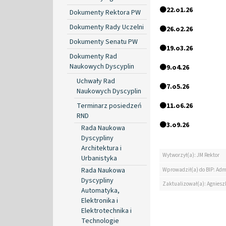
⚫
22.o1.26
Dokumenty Rektora PW
Dokumenty Rady Uczelni
⚫
26.o2.26
Dokumenty Senatu PW
⚫
19.o3.26
Dokumenty Rad
Naukowych Dyscyplin
⚫
9.o4.26
Uchwały Rad
⚫
7.o5.26
Naukowych Dyscyplin
Terminarz posiedzeń
⚫
11.o6.26
RND
⚫
3.o9.26
Rada Naukowa
Dyscypliny
Architektura i
Wytworzył(a): JM Rektor
Urbanistyka
Rada Naukowa
Wprowadził(a) do BIP: Adm
Dyscypliny
Zaktualizował(a): Agniesz
Automatyka,
Elektronika i
Elektrotechnika i
Technologie