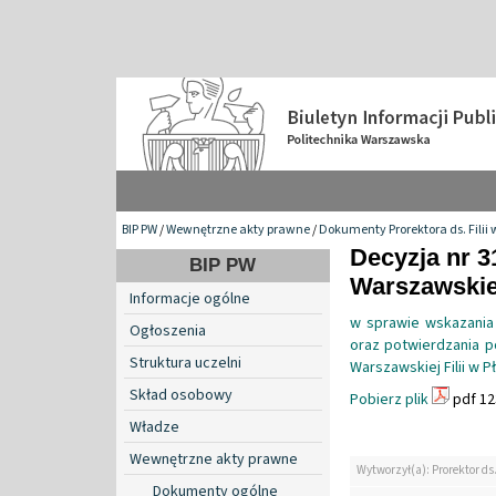
BIP PW
/
Wewnętrzne akty prawne
/
Dokumenty Prorektora ds. Filii 
Decyzja nr 31
BIP PW
Warszawskiej
Informacje ogólne
w sprawie wskazania
Ogłoszenia
oraz potwierdzania p
Struktura uczelni
Warszawskiej Filii w P
Skład osobowy
Pobierz plik
pdf 12
Władze
Wewnętrzne akty prawne
Wytworzył(a): Prorektor ds.
Dokumenty ogólne