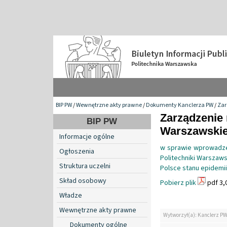
BIP PW
/
Wewnętrzne akty prawne
/
Dokumenty Kanclerza PW
/
Zar
Zarządzenie 
BIP PW
Warszawskiej
Informacje ogólne
w sprawie wprowadze
Ogłoszenia
Politechniki Warszaw
Struktura uczelni
Polsce stanu epidemi
Skład osobowy
Pobierz plik
pdf 3,
Władze
Wewnętrzne akty prawne
Wytworzył(a): Kanclerz P
Dokumenty ogólne