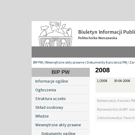
BIP PW
/
Wewnętrzne akty prawne
/
Dokumenty Kanclerza PW
/
Zar
2008
BIP PW
Informacje ogólne
1/2008
30-06-2008
Ogłoszenia
Struktura uczelni
Wytworzył(a): Kanclerz P
Skład osobowy
Wprowadził(a) do BIP: Jo
Władze
Zaktualizował(a): Paula Kr
Wewnętrzne akty prawne
Dokumenty ogólne