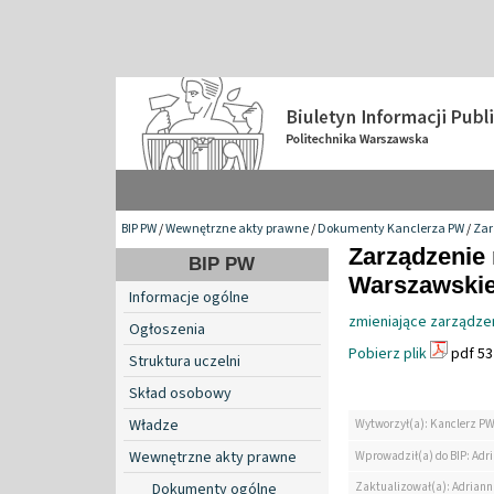
BIP PW
/
Wewnętrzne akty prawne
/
Dokumenty Kanclerza PW
/
Zar
Zarządzenie 
BIP PW
Warszawskiej
Informacje ogólne
zmieniające zarządze
Ogłoszenia
Pobierz plik
pdf 53
Struktura uczelni
Skład osobowy
Władze
Wytworzył(a): Kanclerz P
Wewnętrzne akty prawne
Wprowadził(a) do BIP: Ad
Zaktualizował(a): Adrian
Dokumenty ogólne