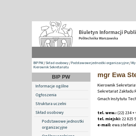
BIP PW
/
Skład osobowy
/
Podstawowe jednostki organizacyjne
/
Wy
Kierownik Sekretariatu
mgr Ewa Ste
BIP PW
Kierownik Sekretariat
Informacje ogólne
Sekretariat Zakładu 
Ogłoszenia
Gmach Instytutu Techn
Struktura uczelni
Skład osobowy
tel. wew.:
(22) 234 +
tel. miejski:
22 825 
Podstawowe jednostki
e-mail:
ewa
.
stefani
organizacyjne