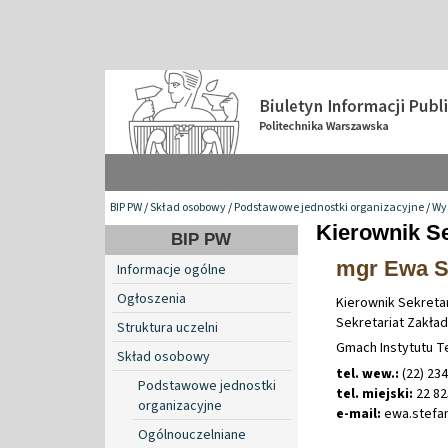
BIP PW
/
Skład osobowy
/
Podstawowe jednostki organizacyjne
/
Wy
Kierownik Se
BIP PW
mgr Ewa S
Informacje ogólne
Ogłoszenia
Kierownik Sekretar
Sekretariat Zakła
Struktura uczelni
Gmach Instytutu Te
Skład osobowy
tel. wew.:
(22) 23
Podstawowe jednostki
tel. miejski:
22 82
organizacyjne
e-mail:
ewa
.
stefa
Ogólnouczelniane