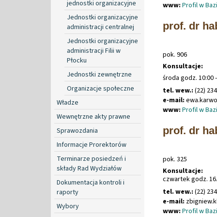
jednostki organizacyjne
www:
Profil w Ba
Jednostki organizacyjne
prof. dr h
administracji centralnej
Jednostki organizacyjne
administracji Filii w
pok. 906
Płocku
Konsultacje:
Jednostki zewnętrzne
środa godz. 10:00 -
Organizacje społeczne
tel. wew.:
(22) 23
e-mail:
ewa
.
karw
Władze
www:
Profil w Ba
Wewnętrzne akty prawne
prof. dr ha
Sprawozdania
Informacje Prorektorów
Terminarze posiedzeń i
pok. 325
składy Rad Wydziałów
Konsultacje:
czwartek godz. 16.
Dokumentacja kontroli i
tel. wew.:
(22) 23
raporty
e-mail:
zbigniew
.
k
Wybory
www:
Profil w Ba