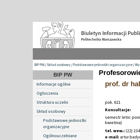
BIP PW
/
Skład osobowy
/
Podstawowe jednostki organizacyjne
/
Wyd
Profesorowi
BIP PW
prof. dr ha
Informacje ogólne
Ogłoszenia
Struktura uczelni
pok. 621
Konsultacje:
Skład osobowy
semestr letni: poni
Podstawowe jednostki
kwietnia)
organizacyjne
tel. wew.:
(22) 23
Ogólnouczelniane
e-mail:
artur
.
bady