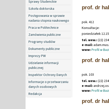
Sprawy Studenckie
prof. dr h
Szkoła doktorska
Postępowania w sprawie
nadania stopnia naukowego
pok. 412
Praca w Politechnice
Konsultacje:
poniedziałek 12.15
Zamówienia publiczne
tel. wew.:
(22) 23
Programy studiów
e-mail:
adam
.
mus
Dokumenty publiczne
www:
Profil w Ba
Imprezy PW
prof. dr ha
Udzielanie informacji
publicznej
pok. 103
Inspektor Ochrony Danych
tel. wew.:
(22) 23
Informacje o przetwarzaniu
e-mail:
andrzej
.
os
danych osobowych
www:
Profil w Ba
Redakcja
prof. dr ha