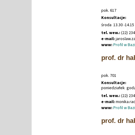
pok. 617
Konsultacje:
środa 13.30 -14.1
tel. wew.:
(22) 23
e-mail:
jaroslaw
.
z
www:
Profil w Ba
prof. dr h
pok. 701
Konsultacje:
poniedziałek godz.
tel. wew.:
(22) 23
e-mail:
monika
.
ra
www:
Profil w Ba
prof. dr h