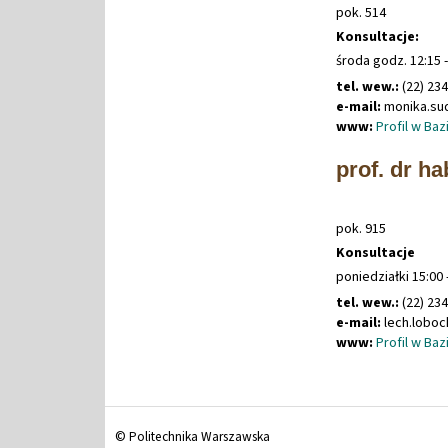
pok. 514
Konsultacje:
środa godz. 12:15 -
tel. wew.:
(22) 23
e-mail:
monika
.
su
www:
Profil w Ba
prof. dr ha
pok. 915
Konsultacje
poniedziałki 15:00 
tel. wew.:
(22) 23
e-mail:
lech
.
lobo
www:
Profil w Ba
© Politechnika Warszawska