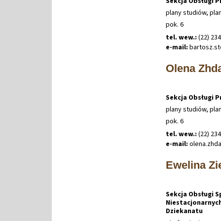
Sekcja Obsługi 
plany studiów, pla
pok. 6
tel. wew.:
(22) 23
e-mail:
bartosz
.
s
Olena Zhd
Sekcja Obsługi 
plany studiów, pla
pok. 6
tel. wew.:
(22) 23
e-mail:
olena
.
zhd
Ewelina Zi
Sekcja Obsługi 
Niestacjonarnyc
Dziekanatu