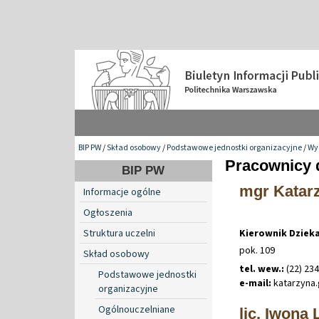
BIP PW
/
Skład osobowy
/
Podstawowe jednostki organizacyjne
/
Wyd
Pracownicy 
BIP PW
mgr Katar
Informacje ogólne
Ogłoszenia
Struktura uczelni
Kierownik Dziek
pok. 109
Skład osobowy
tel. wew.:
(22) 23
Podstawowe jednostki
e-mail:
katarzyna
.
organizacyjne
Ogólnouczelniane
lic. Iwona 