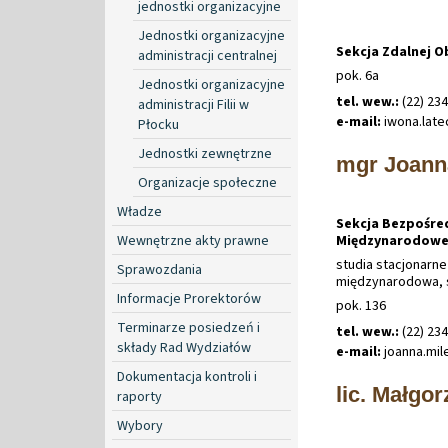
jednostki organizacyjne
Jednostki organizacyjne
Sekcja Zdalnej 
administracji centralnej
pok. 6a
Jednostki organizacyjne
tel. wew.:
(22) 23
administracji Filii w
e-mail:
iwona
.
lat
Płocku
Jednostki zewnętrzne
mgr Joann
Organizacje społeczne
Władze
Sekcja Bezpośre
Wewnętrzne akty prawne
Międzynarodowej
studia stacjonarne
Sprawozdania
międzynarodowa, s
Informacje Prorektorów
pok. 136
Terminarze posiedzeń i
tel. wew.:
(22) 23
składy Rad Wydziałów
e-mail:
joanna
.
mi
Dokumentacja kontroli i
lic. Małgo
raporty
Wybory