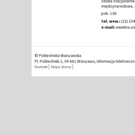
studia stacjonarne
międzynarodowa, s
pok. 136
tel. wew.:
(22) 23
e-mail:
ewelina
.
zi
© Politechnika Warszawska
Pl. Politechniki 1, 00-661 Warszawa, Informacja telefonicz
Kontakt
Mapa strony