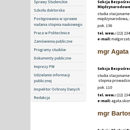
Sekcja Bezpośre
Sprawy Studenckie
Międzynarodowej
Szkoła doktorska
studia stacjonarne
międzynarodowa, s
Postępowania w sprawie
nadania stopnia naukowego
pok. 136
Praca w Politechnice
tel. wew.:
(22) 23
e-mail:
malgorzat
Zamówienia publiczne
Programy studiów
mgr Agata
Dokumenty publiczne
Imprezy PW
Sekcja Bezpośre
Udzielanie informacji
studia stacjonarne 
stopnia prowadzo
publicznej
pok. 110
Inspektor Ochrony Danych
tel. wew.:
(22) 23
Redakcja
e-mail:
agata
.
sko
mgr Barto