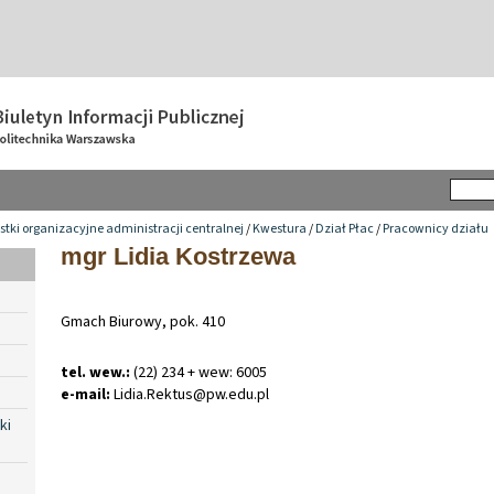
tki organizacyjne administracji centralnej
/
Kwestura
/
Dział Płac
/
Pracownicy działu
mgr Lidia Kostrzewa
Gmach Biurowy, pok. 410
tel. wew.:
(22) 234 + wew: 6005
e-mail:
Lidia
.
Rektus@pw
.
edu
.
pl
ki