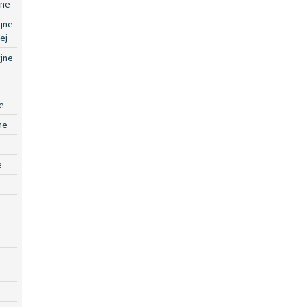
jne
jne
ej
jne
e
ne
e