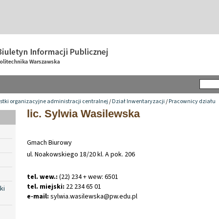
tki organizacyjne administracji centralnej
/
Dział Inwentaryzacji
/
Pracownicy działu
lic. Sylwia Wasilewska
Gmach Biurowy
ul. Noakowskiego 18/20 kl. A pok. 206
tel. wew.:
(22) 234 + wew: 6501
tel. miejski:
22 234 65 01
ki
e-mail:
sylwia
.
wasilewska@pw
.
edu
.
pl