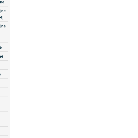
jne
jne
ej
jne
e
ne
e