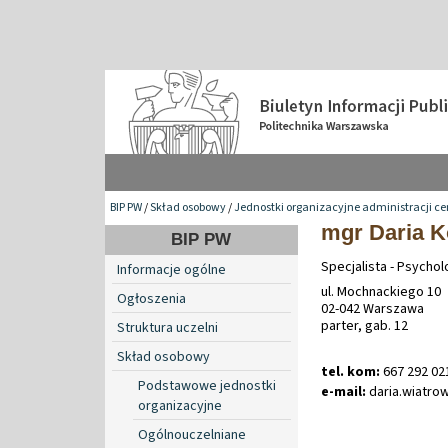
BIP PW
/
Skład osobowy
/
Jednostki organizacyjne administracji ce
mgr Daria K
BIP PW
Specjalista - Psychol
Informacje ogólne
ul. Mochnackiego 10
Ogłoszenia
02-042 Warszawa
parter, gab. 12
Struktura uczelni
Skład osobowy
tel. kom:
667 292 02
Podstawowe jednostki
e-mail:
daria
.
wiatro
organizacyjne
Ogólnouczelniane