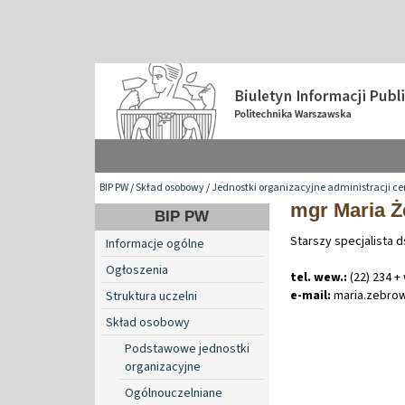
BIP PW
/
Skład osobowy
/
Jednostki organizacyjne administracji ce
mgr Maria 
BIP PW
Starszy specjalista d
Informacje ogólne
Ogłoszenia
tel. wew.:
(22) 234 +
e-mail:
maria
.
zebro
Struktura uczelni
Skład osobowy
Podstawowe jednostki
organizacyjne
Ogólnouczelniane