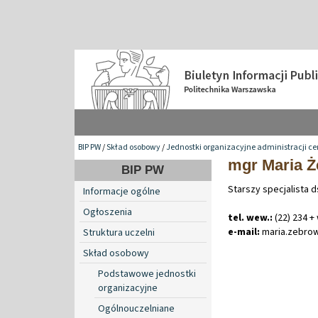
BIP PW
/
Skład osobowy
/
Jednostki organizacyjne administracji ce
mgr Maria 
BIP PW
Starszy specjalista d
Informacje ogólne
Ogłoszenia
tel. wew.:
(22) 234 +
e-mail:
maria
.
zebro
Struktura uczelni
Skład osobowy
Podstawowe jednostki
organizacyjne
Ogólnouczelniane