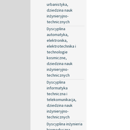
urbanistyka,
dziedzina nauk
inżynieryjno-
technicznych
Dyscyplina
automatyka,
elektronika,
elektrotechnika i
technologie
kosmiczne,
dziedzina nauk
inżynieryjno-
technicznych
Dyscyplina
informatyka
techniczna i
telekomunikacja,
dziedzina nauk
inżynieryjno-
technicznych
Dyscyplina inżynieria
biomedyczna,