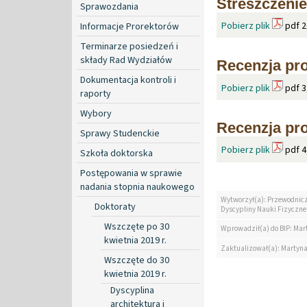
Streszczenie
Sprawozdania
Pobierz plik
pdf 2
Informacje Prorektorów
Terminarze posiedzeń i
składy Rad Wydziałów
Recenzja pro
Dokumentacja kontroli i
Pobierz plik
pdf 3
raporty
Wybory
Recenzja pro
Sprawy Studenckie
Pobierz plik
pdf 4
Szkoła doktorska
Postępowania w sprawie
nadania stopnia naukowego
Wytworzył(a): Przewodnic
Doktoraty
Dyscypliny Nauki Fizyczne
Wszczęte po 30
Wprowadził(a) do BIP: Mar
kwietnia 2019 r.
Zaktualizował(a): Martyn
Wszczęte do 30
kwietnia 2019 r.
Dyscyplina
architektura i