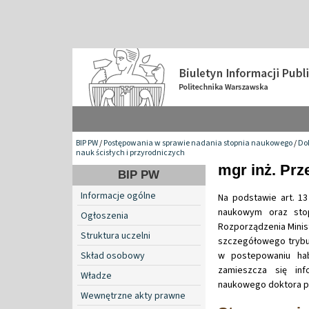
BIP PW
/
Postępowania w sprawie nadania stopnia naukowego
/
Do
nauk ścisłych i przyrodniczych
mgr inż. Prz
BIP PW
Informacje ogólne
Na podstawie art. 13
naukowym oraz stop
Ogłoszenia
Rozporządzenia Minist
Struktura uczelni
szczegółowego trybu
Skład osobowy
w postepowaniu hab
zamieszcza się in
Władze
naukowego doktora pa
Wewnętrzne akty prawne