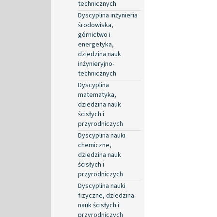
technicznych
Dyscyplina inżynieria
środowiska,
górnictwo i
energetyka,
dziedzina nauk
inżynieryjno-
technicznych
Dyscyplina
matematyka,
dziedzina nauk
ścisłych i
przyrodniczych
Dyscyplina nauki
chemiczne,
dziedzina nauk
ścisłych i
przyrodniczych
Dyscyplina nauki
fizyczne, dziedzina
nauk ścisłych i
przyrodniczych