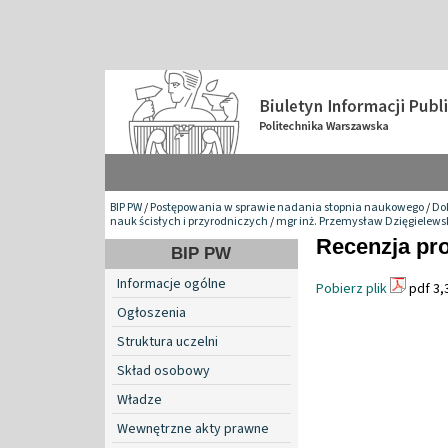
BIP PW
/
Postępowania w sprawie nadania stopnia naukowego
/
Do
nauk ścisłych i przyrodniczych
/
mgr inż. Przemysław Dzięgielews
Recenzja pro
BIP PW
Informacje ogólne
Pobierz plik
pdf 3,
Ogłoszenia
Struktura uczelni
Skład osobowy
Władze
Wewnętrzne akty prawne