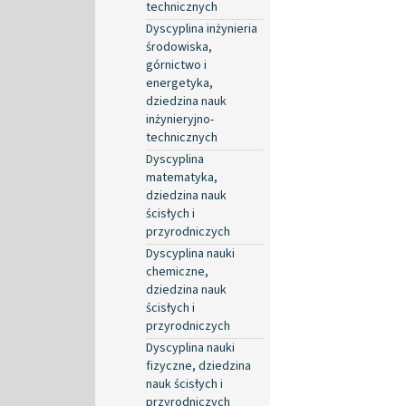
technicznych
Dyscyplina inżynieria
środowiska,
górnictwo i
energetyka,
dziedzina nauk
inżynieryjno-
technicznych
Dyscyplina
matematyka,
dziedzina nauk
ścisłych i
przyrodniczych
Dyscyplina nauki
chemiczne,
dziedzina nauk
ścisłych i
przyrodniczych
Dyscyplina nauki
fizyczne, dziedzina
nauk ścisłych i
przyrodniczych