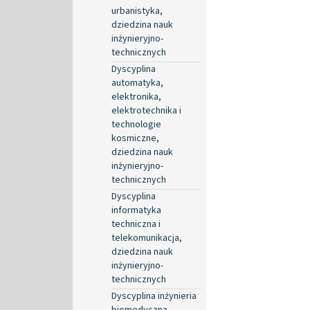
urbanistyka,
dziedzina nauk
inżynieryjno-
technicznych
Dyscyplina
automatyka,
elektronika,
elektrotechnika i
technologie
kosmiczne,
dziedzina nauk
inżynieryjno-
technicznych
Dyscyplina
informatyka
techniczna i
telekomunikacja,
dziedzina nauk
inżynieryjno-
technicznych
Dyscyplina inżynieria
biomedyczna,